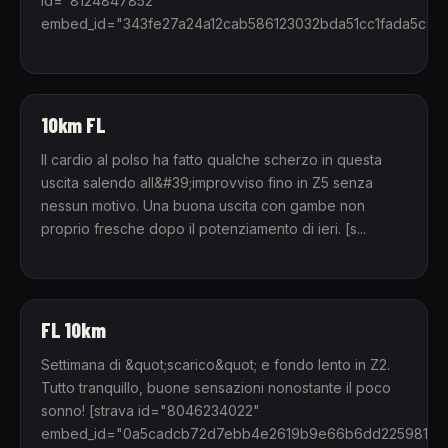
id="8124847852"
embed_id="343fe27a24a12cab586123032bda51cc1fada5c4"]
10km FL
Il cardio al polso ha fatto qualche scherzo in questa
uscita salendo all&#39;improvviso fino in Z5 senza
nessun motivo. Una buona uscita con gambe non
proprio fresche dopo il potenziamento di ieri. [s...
FL 10km
Settimana di &quot;scarico&quot; e fondo lento in Z2.
Tutto tranquillo, buone sensazioni nonostante il poco
sonno! [strava id="8046234022"
embed_id="0a5cadcb72d7ebb4e2619b9e66b6dd2259815e5