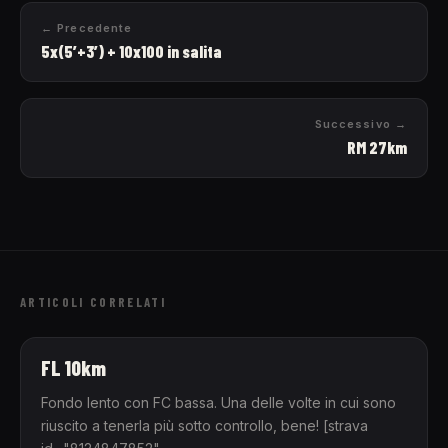
← Precedente
5x(5’+3’) + 10x100 in salita
Successivo →
RM 27km
ARTICOLI CORRELATI
FL 10km
Fondo lento con FC bassa. Una delle volte in cui sono
riuscito a tenerla più sotto controllo, bene! [strava