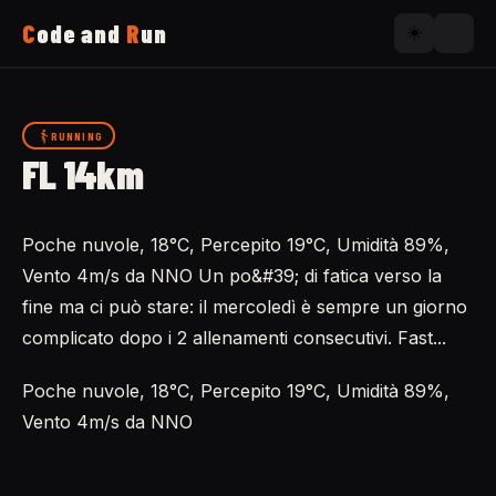
C
ode and
R
un
☀️
Home
RUNNING
FL 14km
Running
Poche nuvole, 18°C, Percepito 19°C, Umidità 89%,
Uses
Vento 4m/s da NNO Un po&#39; di fatica verso la
fine ma ci può stare: il mercoledì è sempre un giorno
Now
complicato dopo i 2 allenamenti consecutivi. Fast...
Poche nuvole, 18°C, Percepito 19°C, Umidità 89%,
About
Vento 4m/s da NNO