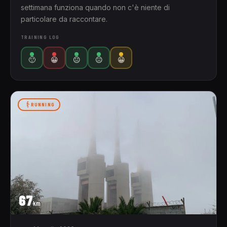
settimana funziona quando non c'è niente di
particolare da raccontare.
TRAINING LOG
🙂
😀
😐
😐
😀
RUNNING
67
km