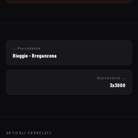
← Precedente
Bioggio - Breganzona
Successivo →
3x3000
ARTICOLI CORRELATI