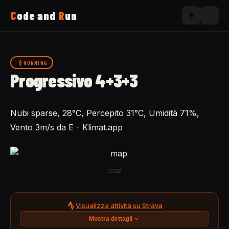
C
ode and
R
un
☀️
Home
RUNNING
Progressivo 4+3+3
Running
Nubi sparse, 28°C, Percepito 31°C, Umidità 71%,
Uses
Vento 3m/s da E - Klimat.app
Now
map
About
Visualizza attività su Strava
Mostra dettagli