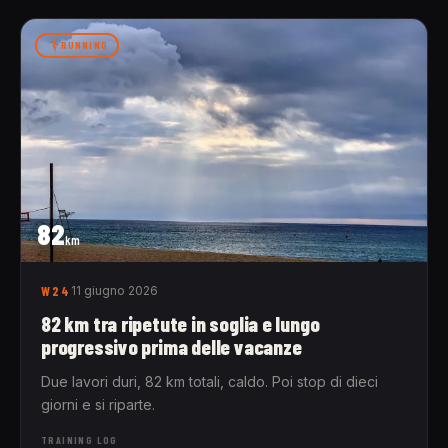
RUNNING
82
km
W24
11 giugno 2026
82 km tra ripetute in soglia e lungo
progressivo prima delle vacanze
Due lavori duri, 82 km totali, caldo. Poi stop di dieci
giorni e si riparte.
TRAINING LOG