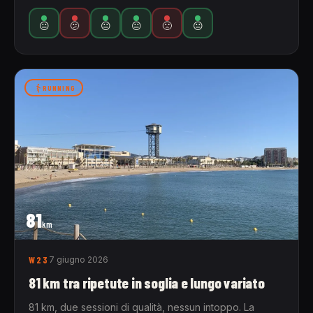
😐
🫤
😐
😐
🙁
😐
RUNNING
81
km
W23
7 giugno 2026
81 km tra ripetute in soglia e lungo variato
81 km, due sessioni di qualità, nessun intoppo. La