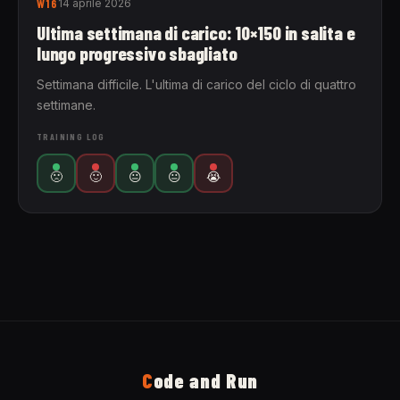
W16
14 aprile 2026
Ultima settimana di carico: 10×150 in salita e
lungo progressivo sbagliato
Settimana difficile. L'ultima di carico del ciclo di quattro
settimane.
TRAINING LOG
🙁
🙂
😐
😐
😭
C
ode and Run