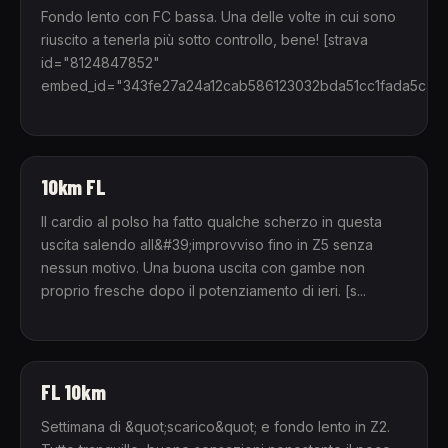
Fondo lento con FC bassa. Una delle volte in cui sono
riuscito a tenerla più sotto controllo, bene! [strava
id="8124847852"
embed_id="343fe27a24a12cab586123032bda51cc1fada5c4"]
10km FL
Il cardio al polso ha fatto qualche scherzo in questa
uscita salendo all&#39;improvviso fino in Z5 senza
nessun motivo. Una buona uscita con gambe non
proprio fresche dopo il potenziamento di ieri. [s...
FL 10km
Settimana di &quot;scarico&quot; e fondo lento in Z2.