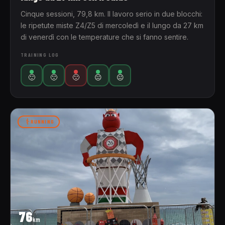
Cinque sessioni, 79,8 km. Il lavoro serio in due blocchi:
le ripetute miste Z4/Z5 di mercoledì e il lungo da 27 km
di venerdì con le temperature che si fanno sentire.
TRAINING LOG
🙂
🙁
🙁
😐
😐
RUNNING
76
km