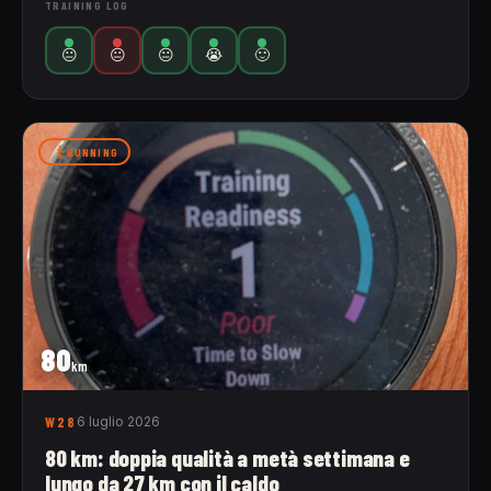
TRAINING LOG
😐
😐
😐
😭
🙂
RUNNING
80
km
W28
6 luglio 2026
80 km: doppia qualità a metà settimana e
lungo da 27 km con il caldo