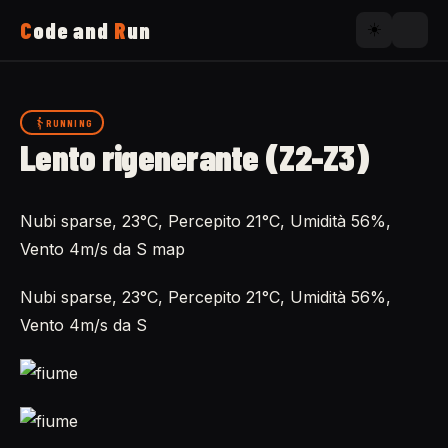
C
ode and
R
un
☀️
Home
RUNNING
Lento rigenerante (Z2-Z3)
Running
Nubi sparse, 23°C, Percepito 21°C, Umidità 56%,
Uses
Vento 4m/s da S map
Now
Nubi sparse, 23°C, Percepito 21°C, Umidità 56%,
Vento 4m/s da S
About