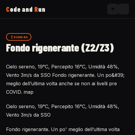
C
ode and
R
un
☀️
Home
RUNNING
Fondo rigenerante (Z2/Z3)
Running
Cielo sereno, 19°C, Percepito 16°C, Umidità 48%,
Uses
Vento 3m/s da SSO Fondo rigenerante. Un po&#39;
meglio dell’ultima volta anche se non ai livelli pre
Now
COVID. map
Cielo sereno, 19°C, Percepito 16°C, Umidità 48%,
About
Vento 3m/s da SSO
Fondo rigenerante. Un po' meglio dell’ultima volta