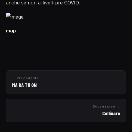
anche se non ai livelli pre COVID.
map
← Precedente
MA RA TH ON
Successivo →
Collinare