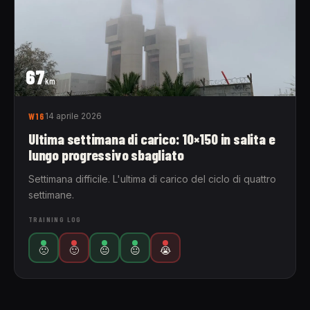
67
km
W16
14 aprile 2026
Ultima settimana di carico: 10×150 in salita e
lungo progressivo sbagliato
Settimana difficile. L'ultima di carico del ciclo di quattro
settimane.
TRAINING LOG
🙁
🙂
😐
😐
😭