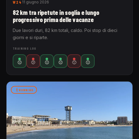
W24
11 giugno 2026
82 km tra ripetute in soglia e lungo
progressivo prima delle vacanze
Due lavori duri, 82 km totali, caldo. Poi stop di dieci
giorni e si riparte.
TRAINING LOG
😐
🫤
😐
😐
🙁
😐
RUNNING