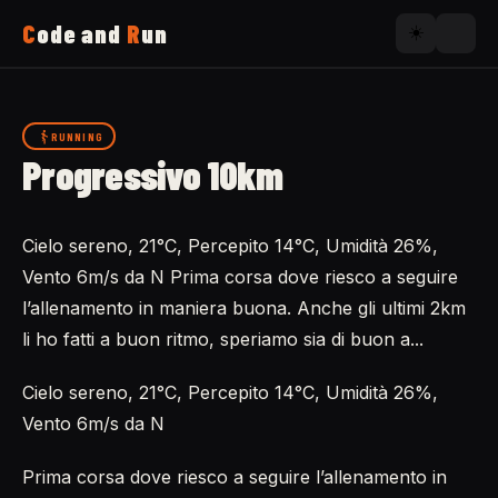
C
ode and
R
un
☀️
Home
RUNNING
Progressivo 10km
Running
Cielo sereno, 21°C, Percepito 14°C, Umidità 26%,
Uses
Vento 6m/s da N Prima corsa dove riesco a seguire
l’allenamento in maniera buona. Anche gli ultimi 2km
Now
li ho fatti a buon ritmo, speriamo sia di buon a...
Cielo sereno, 21°C, Percepito 14°C, Umidità 26%,
About
Vento 6m/s da N
Prima corsa dove riesco a seguire l’allenamento in