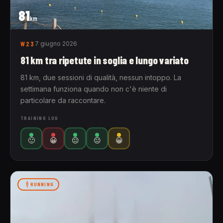
81
km
W23
7 giugno 2026
81 km tra ripetute in soglia e lungo variato
81 km, due sessioni di qualità, nessun intoppo. La
settimana funziona quando non c'è niente di
particolare da raccontare.
TRAINING LOG
🙂
😀
😐
😐
😀
RUNNING