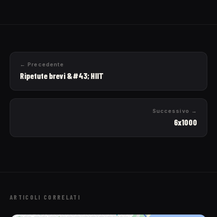
← Precedente
Ripetute brevi &#43; HIIT
Successivo →
6x1000
ARTICOLI CORRELATI