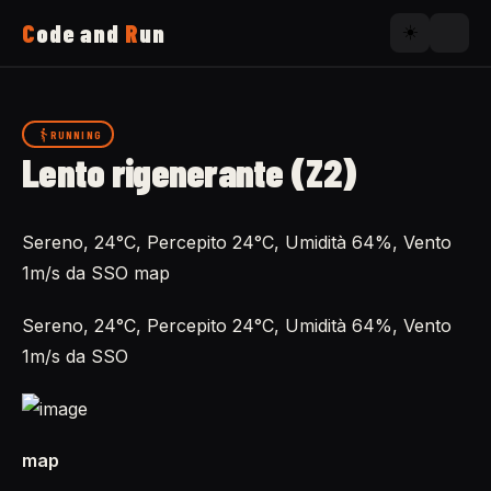
C
ode and
R
un
☀️
Home
RUNNING
Lento rigenerante (Z2)
Running
Sereno, 24°C, Percepito 24°C, Umidità 64%, Vento
Uses
1m/s da SSO map
Now
Sereno, 24°C, Percepito 24°C, Umidità 64%, Vento
1m/s da SSO
About
map