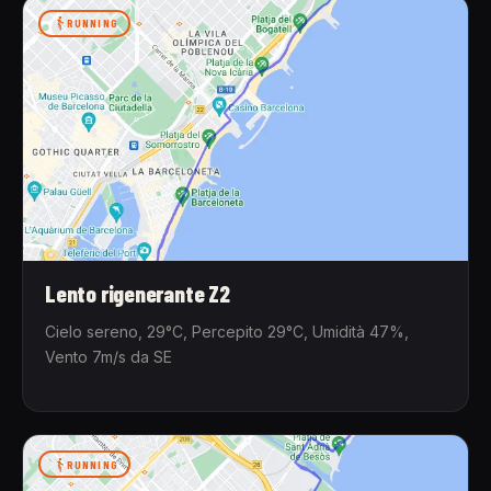
RUNNING
Lento rigenerante Z2
Cielo sereno, 29°C, Percepito 29°C, Umidità 47%,
Vento 7m/s da SE
RUNNING